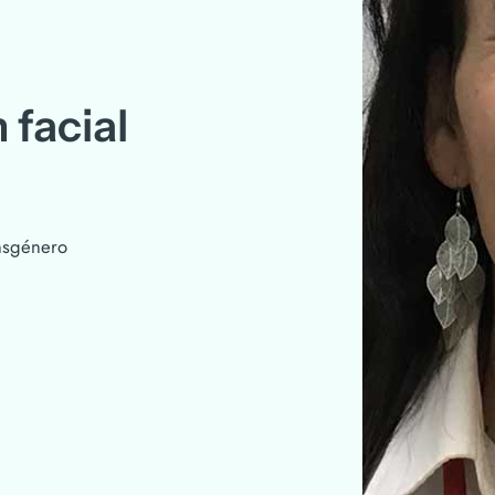
 facial
ansgénero