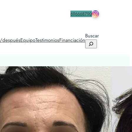
drmacia.icifac
Contacta
696668790
Buscar
s/después
Equipo
Testimonios
Financiación