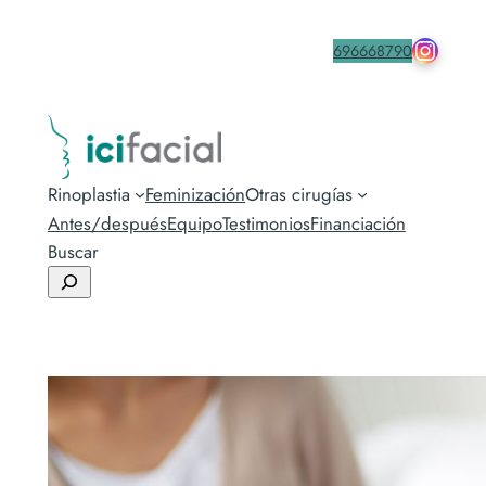
drmacia
Contacta
696668790
Rinoplastia
Feminización
Otras cirugías
Antes/después
Equipo
Testimonios
Financiación
Buscar