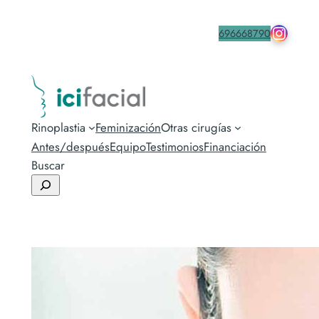
drmacia
Contacta
696668790
Rinoplastia
Feminización
Otras cirugías
Antes/después
Equipo
Testimonios
Financiación
Buscar