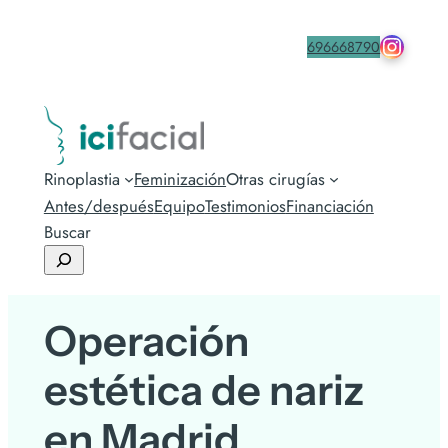
drmacia
Contacta
696668790
Rinoplastia
Feminización
Otras cirugías
Antes/después
Equipo
Testimonios
Financiación
Buscar
Operación
estética de nariz
en Madrid