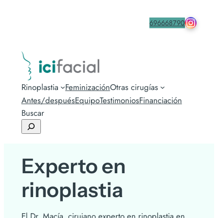
drmacia
Contacta
696668790
Rinoplastia
Feminización
Otras cirugías
Antes/después
Equipo
Testimonios
Financiación
Buscar
Experto en
rinoplastia
El Dr. Macía, cirujano experto en rinoplastia en