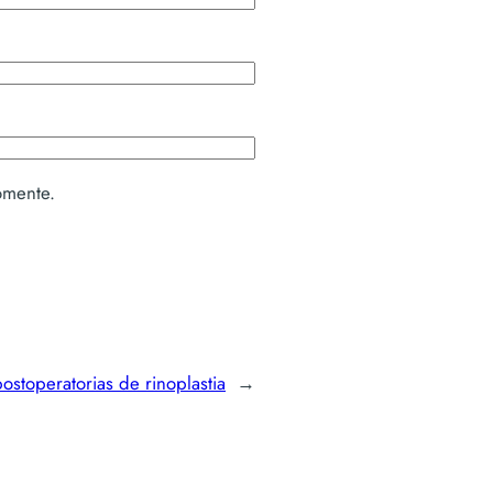
omente.
postoperatorias de rinoplastia
→