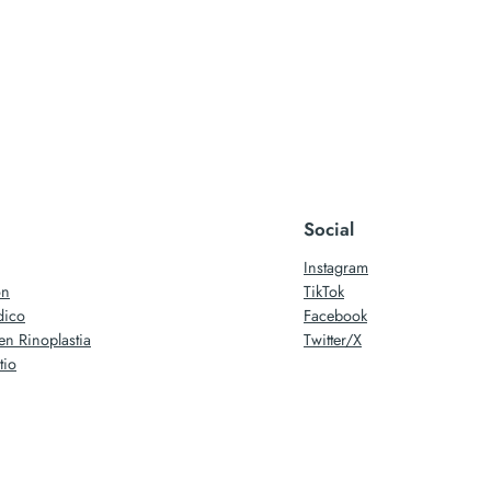
Social
Instagram
ón
TikTok
dico
Facebook
en Rinoplastia
Twitter/X
tio