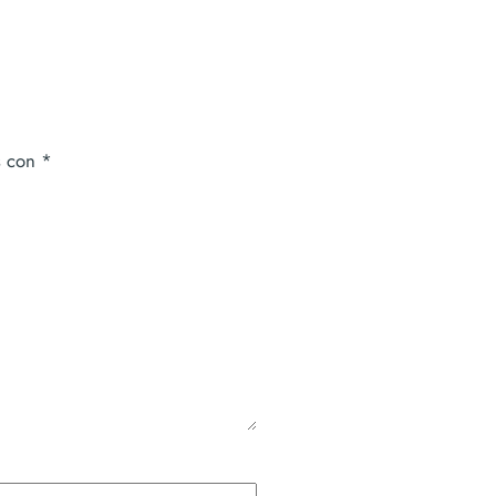
s con
*