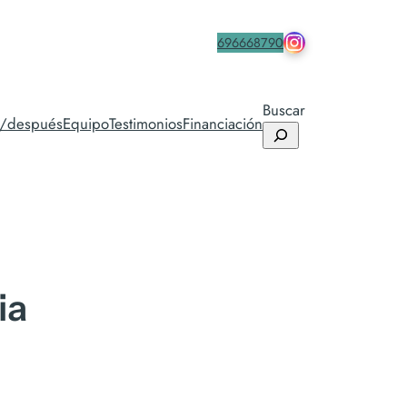
drmacia.icifac
Contacta
696668790
Buscar
s/después
Equipo
Testimonios
Financiación
ia