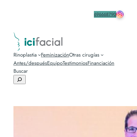
drmacia
Contacta
696668790
Rinoplastia
Feminización
Otras cirugías
Antes/después
Equipo
Testimonios
Financiación
Buscar