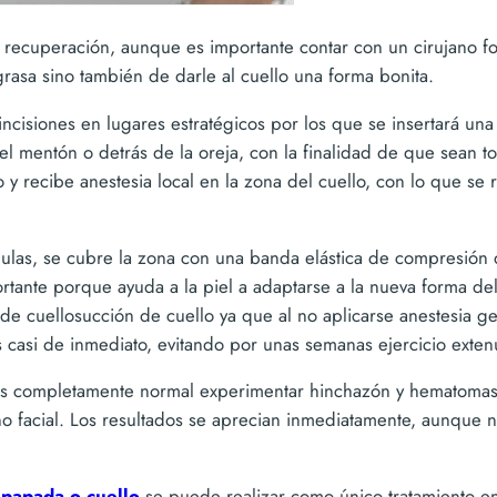
da recuperación, aunque es importante contar con un cirujano 
grasa sino también de darle al cuello una forma bonita.
incisiones en lugares estratégicos por los que se insertará una
l mentón o detrás de la oreja, con la finalidad de que sean to
recibe anestesia local en la zona del cuello, con lo que se r
nulas, se cubre la zona con una banda elástica de compresión 
ante porque ayuda a la piel a adaptarse a la nueva forma del 
o de cuellosucción de cuello ya que al no aplicarse anestesia
s casi de inmediato, evitando por unas semanas ejercicio exten
es completamente normal experimentar hinchazón y hematomas,
ano facial. Los resultados se aprecian inmediatamente, aunque
 papada o cuello
se puede realizar como único tratamiento en