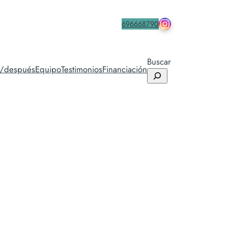
drmacia.icifac
Contacta
696668790
Buscar
s/después
Equipo
Testimonios
Financiación