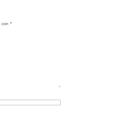
s con
*