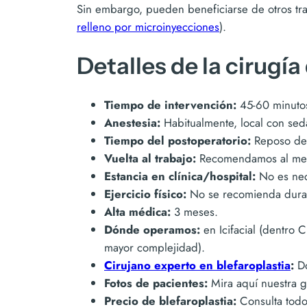
Sin embargo, pueden beneficiarse de otros tr
relleno por microinyecciones
).
Detalles de la cirugía
Tiempo de intervención:
45-60 minuto
Anestesia:
Habitualmente, local con sed
Tiempo del postoperatorio:
Reposo de 1
Vuelta al trabajo:
Recomendamos al me
Estancia en clínica/hospital:
No es nece
Ejercicio físico:
No se recomienda durant
Alta médica:
3 meses.
Dónde operamos:
en Icifacial (dentro 
mayor complejidad).
Cirujano experto en blefaroplastia
:
Do
Fotos de pacientes:
Mira aquí nuestra g
Precio de blefaroplastia:
Consulta todo