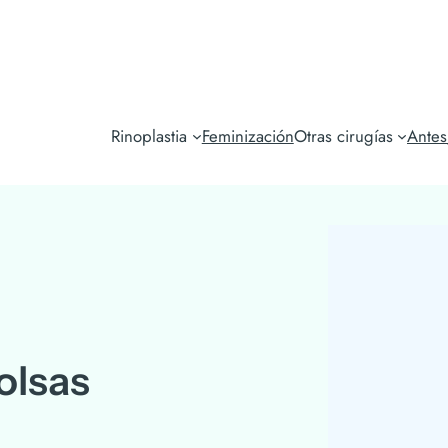
Rinoplastia
Feminización
Otras cirugías
Ante
olsas