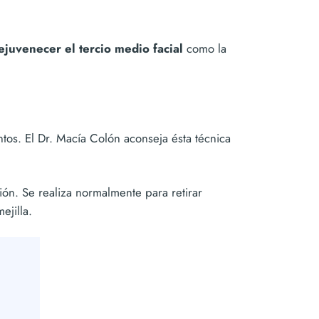
ejuvenecer el tercio medio facial
como la
ntos. El Dr. Macía Colón aconseja ésta técnica
ción. Se realiza normalmente para retirar
ejilla.