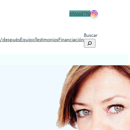
drmacia.icifac
Contacta
696668790
Buscar
s/después
Equipo
Testimonios
Financiación