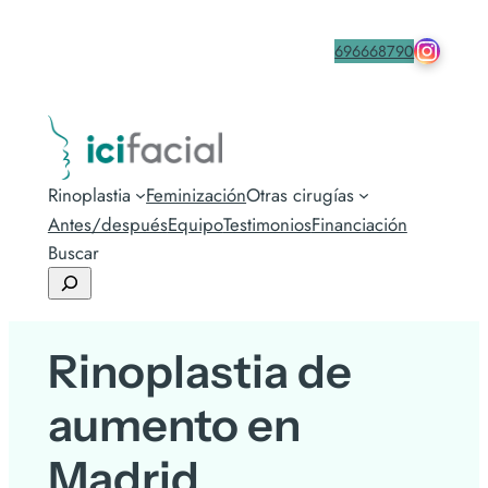
drmacia
Contacta
696668790
Rinoplastia
Feminización
Otras cirugías
Antes/después
Equipo
Testimonios
Financiación
Buscar
Rinoplastia de
aumento en
Madrid