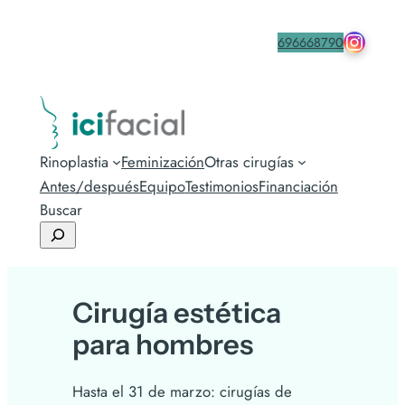
drmacia
Contacta
696668790
Rinoplastia
Feminización
Otras cirugías
Antes/después
Equipo
Testimonios
Financiación
Buscar
Cirugía estética
para hombres
Hasta el 31 de marzo: cirugías de