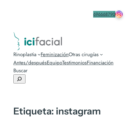
drmacia
Contacta
696668790
Rinoplastia
Feminización
Otras cirugías
Antes/después
Equipo
Testimonios
Financiación
Buscar
Etiqueta:
instagram