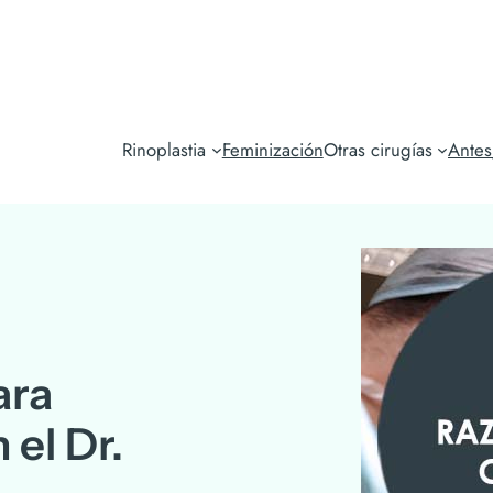
Rinoplastia
Feminización
Otras cirugías
Ante
ara
 el Dr.