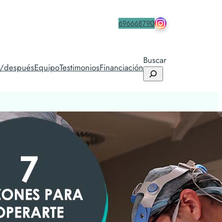
drmacia.icifac
Contacta
696668790
Buscar
s/después
Equipo
Testimonios
Financiación