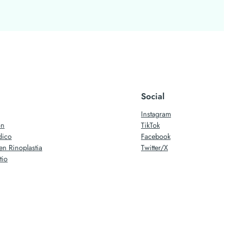
Social
Instagram
ón
TikTok
dico
Facebook
en Rinoplastia
Twitter/X
tio