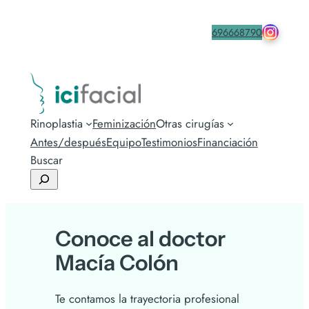
drmacia
Contacta
696668790
Rinoplastia
Feminización
Otras cirugías
Antes/después
Equipo
Testimonios
Financiación
Buscar
Conoce al doctor
Macía Colón
Te contamos la trayectoria profesional