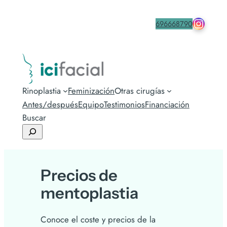
drmacia
Contacta
696668790
Rinoplastia
Feminización
Otras cirugías
Antes/después
Equipo
Testimonios
Financiación
Buscar
Precios de
mentoplastia
Conoce el coste y precios de la