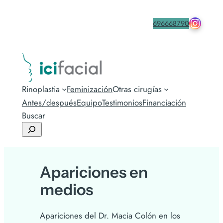
drmacia
Contacta
696668790
Rinoplastia
Feminización
Otras cirugías
Antes/después
Equipo
Testimonios
Financiación
Buscar
Apariciones en
medios
Apariciones del Dr. Macia Colón en los