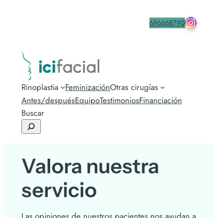
drmacia
Contacta
696668790
Rinoplastia
Feminización
Otras cirugías
Antes/después
Equipo
Testimonios
Financiación
Buscar
Valora nuestra
servicio
Las opiniones de nuestros pacientes nos ayudan a